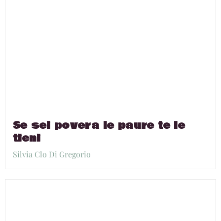
Se sei povera le paure te le
tieni
Silvia Clo Di Gregorio