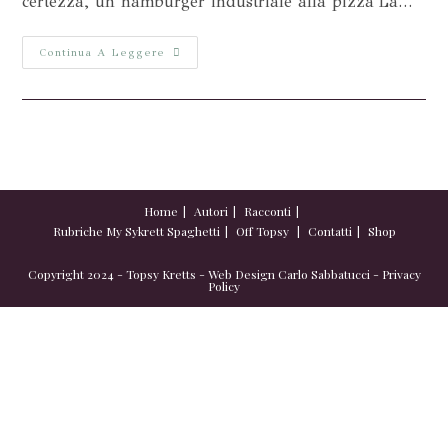
certezza, un hamburger industriale alla pizza La…
Continua A Leggere
Home
Autori
Racconti
Rubriche
My Sykrett Spaghetti
Off Topsy
Contatti
Shop
Copyright 2024 - Topsy Kretts - Web Design
Carlo Sabbatucci
-
Privacy
Policy