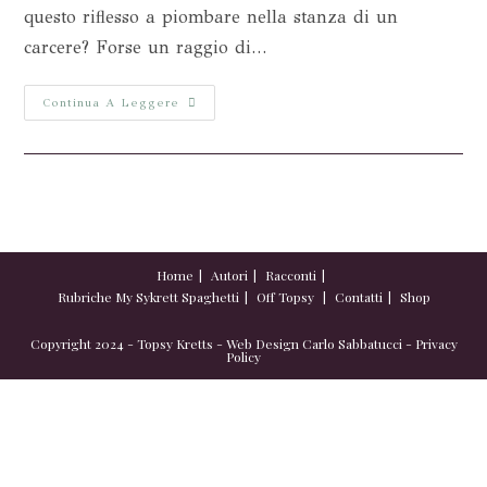
questo riflesso a piombare nella stanza di un
carcere? Forse un raggio di…
Continua A Leggere
Home
Autori
Racconti
Rubriche
My Sykrett Spaghetti
Off Topsy
Contatti
Shop
Copyright 2024 - Topsy Kretts - Web Design
Carlo Sabbatucci
-
Privacy
Policy