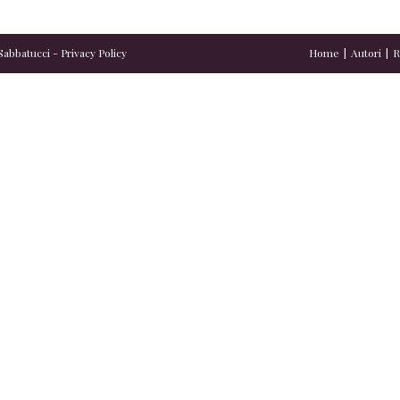
Sabbatucci
-
Privacy Policy
Home
Autori
R