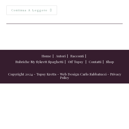
Continua A Leggere
Home
Autori
Racconti
Rubriche
My Sykrett Spaghetti
Off Topsy
Contatti
Shop
Copyright 2024 - Topsy Kretts - Web Design
Carlo Sabbatucci
-
Privacy
Policy