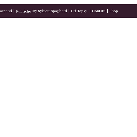
acconti
My Sykrett Spaghetti
Off Topsy
Contatti
Shop
Rubriche