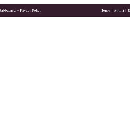
Sabbatucci
-
Privacy Policy
Home
Autori
R