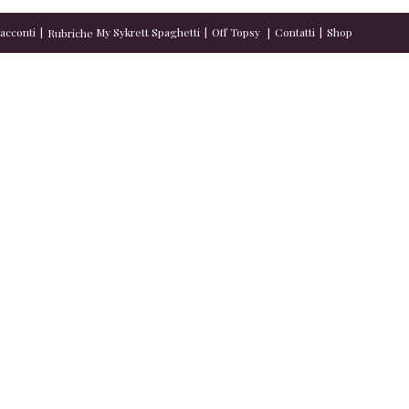
acconti
My Sykrett Spaghetti
Off Topsy
Contatti
Shop
Rubriche