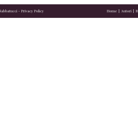
Sabbatucci
-
Privacy Policy
Home
Autori
R