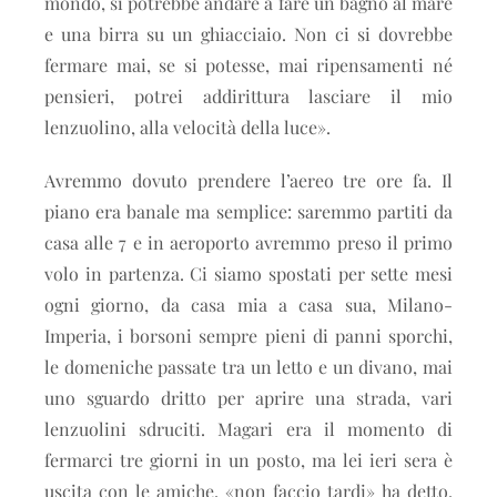
mondo, si potrebbe andare a fare un bagno al mare
e una birra su un ghiacciaio. Non ci si dovrebbe
fermare mai, se si potesse, mai ripensamenti né
pensieri, potrei addirittura lasciare il mio
lenzuolino, alla velocità della luce».
Avremmo dovuto prendere l’aereo tre ore fa. Il
piano era banale ma semplice: saremmo partiti da
casa alle 7 e in aeroporto avremmo preso il primo
volo in partenza. Ci siamo spostati per sette mesi
ogni giorno, da casa mia a casa sua, Milano-
Imperia, i borsoni sempre pieni di panni sporchi,
le domeniche passate tra un letto e un divano, mai
uno sguardo dritto per aprire una strada, vari
lenzuolini sdruciti. Magari era il momento di
fermarci tre giorni in un posto, ma lei ieri sera è
uscita con le amiche, «non faccio tardi» ha detto.