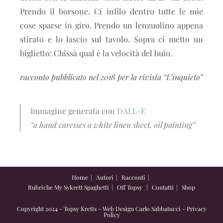
Prendo il borsone. Ci infilo dentro tutte le mie
cose sparse in giro. Prendo un lenzuolino appena
stirato e lo lascio sul tavolo. Sopra ci metto un
biglietto: Chissà qual è la velocità del buio.
racconto pubblicato nel 2018 per la rivista “L’inquieto”
Immagine generata con
DALL-E
“a hand caresses a white linen sheet, oil painting”
Home
Autori
Racconti
Rubriche
My Sykrett Spaghetti
Off Topsy
Contatti
Shop
Copyright 2024 - Topsy Kretts - Web Design
Carlo Sabbatucci
-
Privacy
Policy