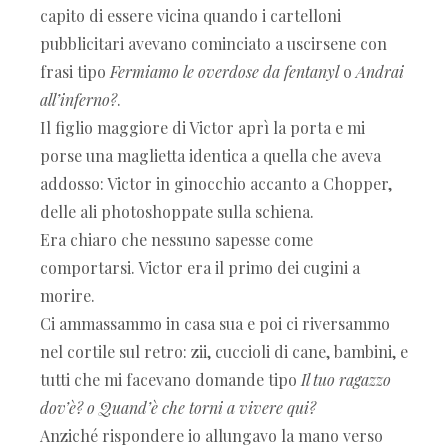
capito di essere vicina quando i cartelloni
pubblicitari avevano cominciato a uscirsene con
frasi tipo
Fermiamo le overdose da fentanyl
o
Andrai
all’inferno?
.
Il figlio maggiore di Victor aprì la porta e mi
porse una maglietta identica a quella che aveva
addosso: Victor in ginocchio accanto a Chopper,
delle ali photoshoppate sulla schiena.
Era chiaro che nessuno sapesse come
comportarsi. Victor era il primo dei cugini a
morire.
Ci ammassammo in casa sua e poi ci riversammo
nel cortile sul retro: zii, cuccioli di cane, bambini, e
tutti che mi facevano domande tipo
Il tuo ragazzo
dov’è? o Quand’è che torni a vivere qui?
Anziché rispondere io allungavo la mano verso