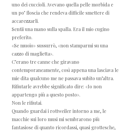
uno dei cuccioli. Avevano quella pelle morbida e
un po’ floscia che rendeva difficile smettere di
accarezzarli.
Sentii una mano sulla spalla. Era il mio cugino
preferito.
«Se muoio» sussurrò, «non stamparmi su una
cazzo di maglietta».
C’erano tre canne che giravano
contemporaneamente, così appena una lasciava le
mie dita qualcuno me ne passava subito un’altra.
Rifiutarle avrebbe significato dire: «Io non
appartengo più a questo posto».
Non le rifiutai.
Quando guardai i rottweiler intorno a me, le
macchie sui loro musi mi sembrarono più
fantasiose di quanto ricordassi, quasi grottesche,