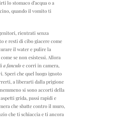
irti lo stomaco d’acqua o a
cino, quando il vomito ti
enitori, rientrati senza
to e resti di cibo giacere come
turare il water e pulire la
, come se non esistessi. Allora
di
a fanculo
e corri in camera,
vi. Speri che quel luogo ignoto
rrerti, a liberarti dalla prigione
, nemmeno si sono accorti della
spetti grida, passi rapidi e
amera che sbatte contro il muro,
nzio che ti schiaccia e ti ancora