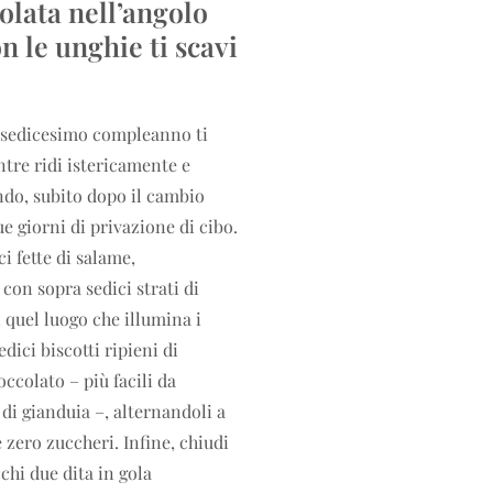
olata nell’angolo
n le unghie ti scavi
uo sedicesimo compleanno ti
ntre ridi istericamente e
ndo, subito dopo il cambio
e giorni di privazione di cibo.
ci fette di salame,
con sopra sedici strati di
quel luogo che illumina i
dici biscotti ripieni di
occolato – più facili da
di gianduia –, alternandoli a
 zero zuccheri. Infine, chiudi
cchi due dita in gola