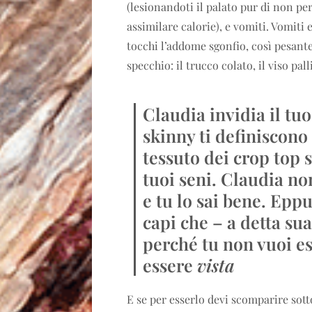
(lesionandoti il palato pur di non pe
assimilare calorie), e vomiti. Vomiti 
tocchi l’addome sgonfio, così pesante
specchio: il trucco colato, il viso pall
Claudia invidia il tu
skinny ti definiscono 
tessuto dei crop top 
tuoi seni. Claudia no
e tu lo sai bene. Eppur
capi che – a detta su
perché tu non vuoi e
essere
vista
E se per esserlo devi scomparire sotto