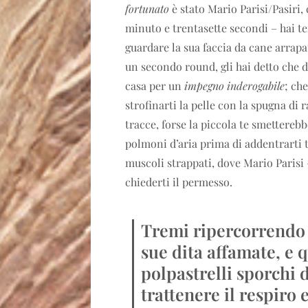
fortunato
è stato Mario Parisi/Pasiri,
minuto e trentasette secondi – hai te
guardare la sua faccia da cane arrap
un secondo round, gli hai detto che 
casa per un
impegno inderogabile
; che
strofinarti la pelle con la spugna di 
tracce, forse la piccola te smetterebb
polmoni d’aria prima di addentrarti tr
muscoli strappati, dove Mario Parisi –
chiederti il permesso.
Tremi ripercorrendo l
sue dita affamate, e 
polpastrelli sporchi 
trattenere il respiro 