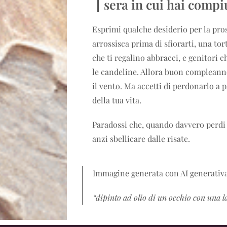
sera in cui hai compi
Esprimi qualche desiderio per la pro
arrossisca prima di sfiorarti, una tor
che ti regalino abbracci, e genitori
le candeline. Allora buon compleanno,
il vento. Ma accetti di perdonarlo a p
della tua vita.
Paradossi che, quando davvero perdi i
anzi sbellicare dalle risate.
Immagine generata con AI generativ
“dipinto ad olio di un occhio con una l