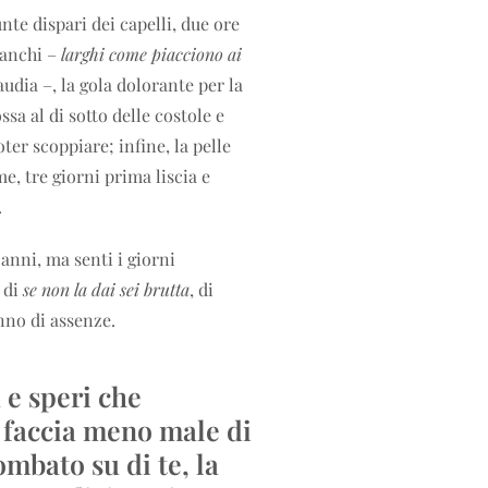
nte dispari dei capelli, due ore
ianchi –
larghi come piacciono ai
udia –, la gola dolorante per la
ssa al di sotto delle costole e
ter scoppiare; infine, la pelle
e, tre giorni prima liscia e
.
 anni, ma senti i giorni
 di
se non la dai sei brutta
, di
nno di assenze.
a e speri che
 faccia meno male di
mbato su di te, la