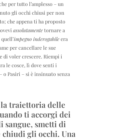
 che per tutto l’amplesso – un
nuto gli occhi chiusi per non
ato; che appena ti ha proposto
dovevi
assolutamente
tornare a
 quell’
impegno inderogabile
era
rame per cancellare le sue
e di voler crescere. Riempi i
a le cosce, lì dove senti i
 o Pasiri – si è insinuato senza
a traiettoria delle
quando ti accorgi dei
di sangue, smetti di
e chiudi gli occhi. Una