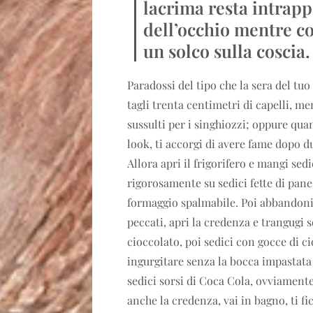
lacrima resta intrapp
dell’occhio mentre co
un solco sulla coscia.
Paradossi del tipo che la sera del t
tagli trenta centimetri di capelli, me
sussulti per i singhiozzi; oppure qua
look, ti accorgi di avere fame dopo du
Allora apri il frigorifero e mangi sedi
rigorosamente su sedici fette di pane 
formaggio spalmabile. Poi abbandoni 
peccati, apri la credenza e trangugi se
cioccolato, poi sedici con gocce di ci
ingurgitare senza la bocca impastata 
sedici sorsi di Coca Cola, ovviamente
anche la credenza, vai in bagno, ti fi