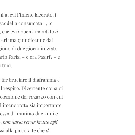
i avevi l’imene lacerato, i
 scodella consumata –, lo
o, e avevi appena mandato
a
a eri una quindicenne dai
giuno di due giorni iniziato
rio Parisi – o era Pasiri? – e
i tuoi.
a far bruciare il diaframma e
il respiro. Divertente coi suoi
il cognome del ragazzo con cui
 l’imene rotto sia importante,
sesso da minimo due anni e
he
non darla rende brutte agli
ssi alla piccola te che
il