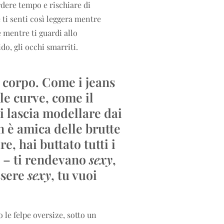
rdere tempo e rischiare di
e ti senti così leggera mentre
 mentre ti guardi allo
ido, gli occhi smarriti.
o corpo. Come i jeans
le curve, come il
si lascia modellare dai
n è amica delle brutte
e, hai buttato tutti i
a – ti rendevano
sexy
,
ssere
sexy
, tu vuoi
 le felpe oversize, sotto un