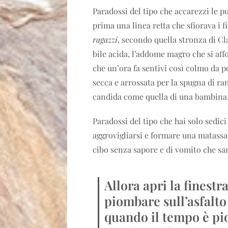
Paradossi del tipo che accarezzi le pu
prima una linea retta che sfiorava i f
ragazzi
, secondo quella stronza di Cla
bile acida, l’addome magro che si affo
che un’ora fa sentivi così colmo da po
secca e arrossata per la spugna di ram
candida come quella di una bambina
Paradossi del tipo che hai solo sedici
aggrovigliarsi e formare una matassa
cibo senza sapore e di vomito che sa
Allora apri la finestr
piombare sull’asfalto
quando il tempo è pio