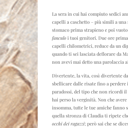
La sera in cui hai compiuto sedici ann
capelli a caschetto – più simili a una
stomaco prima strapieno e poi vuot
fanculo
i tuoi genitori. Due ore prim
capelli chilometrici, reduce da un di
quando ti sei lasciata deflorare da Ma
non avevi mai detto una parolaccia a
Divertente, la vita, così divertente d
sbellicare dalle risate fino a perdere 
paradossi, del tipo che non ricordi 
hai perso la verginità. Non che avere
insomma, tutte le tue amiche fanno 
quella stronza di Claudia ti ripete c
occhi dei ragazzi
; però sai che se dice