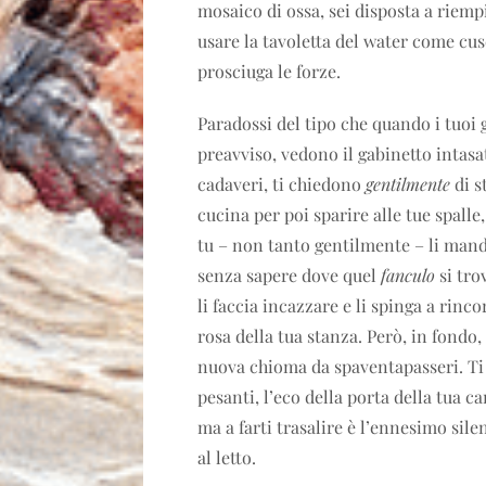
mosaico di ossa, sei disposta a riemp
usare la tavoletta del water come cus
prosciuga le forze.
Paradossi del tipo che quando i tuoi g
preavviso, vedono il gabinetto intasa
cadaveri, ti chiedono
gentilmente
di s
cucina per poi sparire alle tue spalle
tu – non tanto gentilmente – li man
senza sapere dove quel
fanculo
si tro
li faccia incazzare e li spinga a rinco
rosa della tua stanza. Però, in fondo
nuova chioma da spaventapasseri. Ti a
pesanti, l’eco della porta della tua c
ma a farti trasalire è l’ennesimo sile
al letto.