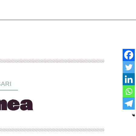
SARI
nea