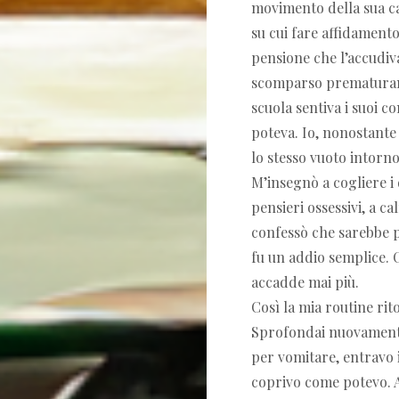
movimento della sua ca
su cui fare affidament
pensione che l’accudiva
scomparso prematurame
scuola sentiva i suoi 
poteva. Io, nonostante 
lo stesso vuoto intorno
M’insegnò a cogliere i d
pensieri ossessivi, a c
confessò che sarebbe pa
fu un addio semplice. 
accadde mai più.
Così la mia routine ri
Sprofondai nuovamente 
per vomitare, entravo i
coprivo come potevo. A