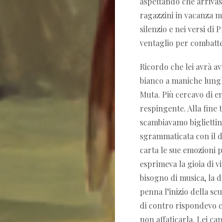
aspettando che arrivasse
ragazzini in vacanza m
silenzio e nei versi d
ventaglio per combatte
Ricordo che lei avrà avu
bianco a maniche lunghe
Muta. Più cercavo di en
respingente. Alla fin
scambiavamo bigliettini
sgrammaticata con il di
carta le sue emozioni pi
esprimeva la gioia di viv
bisogno di musica, la
penna l’inizio della sc
di contro rispondevo c
non affaticarla. Lei cap