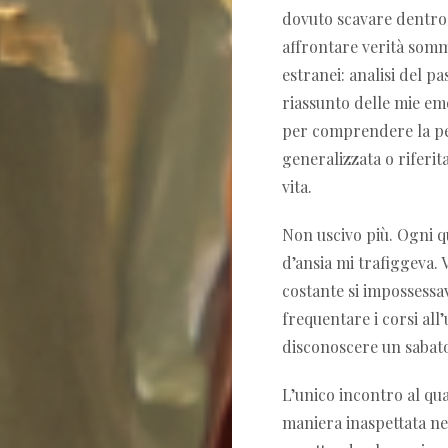
dovuto scavare dentro 
affrontare verità somme
estranei: analisi del pa
riassunto delle mie em
per comprendere la per
generalizzata o riferit
vita.
Non uscivo più. Ogni qu
d’ansia mi trafiggeva. 
costante si impossessa
frequentare i corsi all’
disconoscere un sabato
L’unico incontro al qu
maniera inaspettata ne