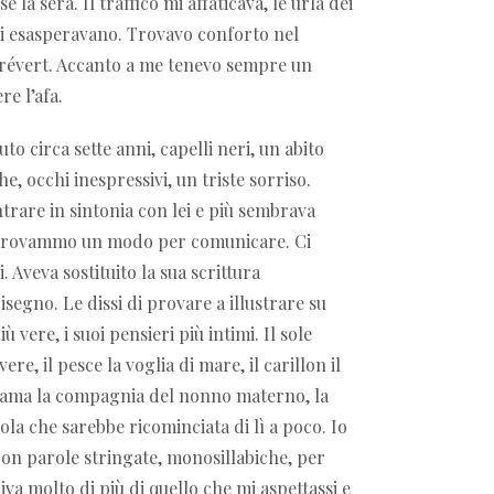
 la sera. Il traffico mi affaticava, le urla dei
i esasperavano. Trovavo conforto nel
i Prévert. Accanto a me tenevo sempre un
re l’afa.
to circa sette anni, capelli neri, un abito
, occhi inespressivi, un triste sorriso.
trare in sintonia con lei e più sembrava
e trovammo un modo per comunicare. Ci
. Aveva sostituito la sua scrittura
segno. Le dissi di provare a illustrare su
ù vere, i suoi pensieri più intimi. Il sole
ere, il pesce la voglia di mare, il carillon il
 dama la compagnia del nonno materno, la
uola che sarebbe ricominciata di lì a poco. Io
on parole stringate, monosillabiche, per
iva molto di più di quello che mi aspettassi e