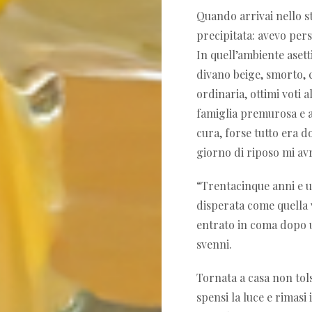
Quando arrivai nello st
precipitata: avevo per
In quell’ambiente asett
divano beige, smorto, 
ordinaria, ottimi voti 
famiglia premurosa e am
cura, forse tutto era d
giorno di riposo mi av
“Trentacinque anni e un
disperata come quella v
entrato in coma dopo u
svenni.
Tornata a casa non tolsi
spensi la luce e rimas