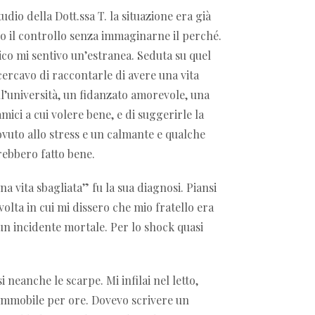
udio della Dott.ssa T. la situazione era già
so il controllo senza immaginarne il perché.
ico mi sentivo un’estranea. Seduta su quel
cercavo di raccontarle di avere una vita
all’università, un fidanzato amorevole, una
ici a cui volere bene, e di suggerirle la
ovuto allo stress e un calmante e qualche
rebbero fatto bene.
a vita sbagliata” fu la sua diagnosi. Piansi
olta in cui mi dissero che mio fratello era
n incidente mortale. Per lo shock quasi
 neanche le scarpe. Mi infilai nel letto,
i immobile per ore. Dovevo scrivere un