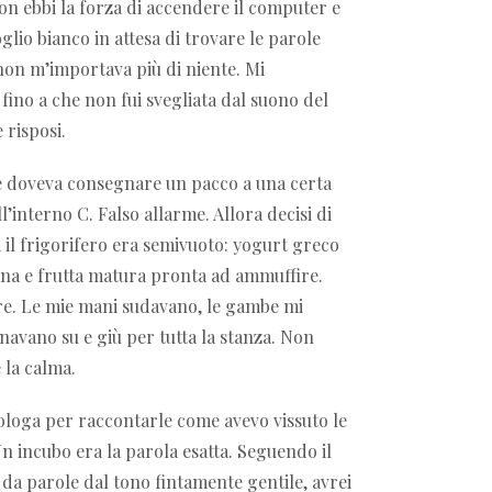
on ebbi la forza di accendere il computer e
oglio bianco in attesa di trovare le parole
 non m’importava più di niente. Mi
ino a che non fui svegliata dal suono del
e risposi.
he doveva consegnare un pacco a una certa
l’interno C. Falso allarme. Allora decisi di
il frigorifero era semivuoto: yogurt greco
na e frutta matura pronta ad ammuffire.
re. Le mie mani sudavano, le gambe mi
vano su e giù per tutta la stanza. Non
 la calma.
cologa per raccontarle come avevo vissuto le
n incubo era la parola esatta. Seguendo il
 da parole dal tono fintamente gentile, avrei