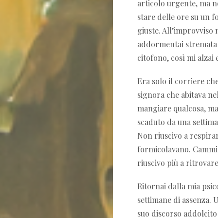
articolo urgente, ma n
stare delle ore su un f
giuste. All’improvviso
addormentai stremata f
citofono, così mi alzai 
Era solo il corriere c
signora che abitava nel
mangiare qualcosa, ma 
scaduto da una settima
Non riuscivo a respira
formicolavano. Cammina
riuscivo più a ritrovare
Ritornai dalla mia psi
settimane di assenza. U
suo discorso addolcito