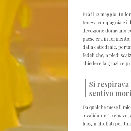
Era il 12 maggio. In l
teneva compagnia e i d
devozione donavano col
paese era in fermento. 
dalla cattedrale, port
fedeli che, a piedi scal
chiedere la grazia e p
Si respirava
sentivo mori
Da qualche mese il mio
invalidante. Tremavo, 
luoghi affollati per tim