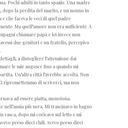
sa. Pochi adulti in tanto spazio. Una madre
o, dopo la perdita del marito, e un nonno in
 e che faceva le veci di quel padre
nte. Ma quell’amore non era sufficiente. A
compagni chiamare papà e lei invece non
avessi due genitori e un fratello, percepivo
.
ettagli, a distogliere l’attenzione dai
almare le mie angosce fino a quando mi
rtita. Un’altra città l’avrebbe accolta. Non
Ci ripromettemmo di scriverci, ma non
tornava ad essere piatta, monotona.
nell’ansia più nera. Mi trascinavo in bagno
n vasca, dopo mi coricavo sul letto e mi
vevo perso dieci chili. Avevo perso dieci