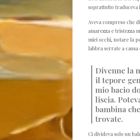
soprattutto traduceva i
Aveva compreso che die
amarezza e tristezza mi
miei occhi, notare la p
labbra serrate a causa 
Divenne la m
il tepore ge
mio bacio do
liscia. Pote
bambina che 
trovate.
Ci divideva solo un bal