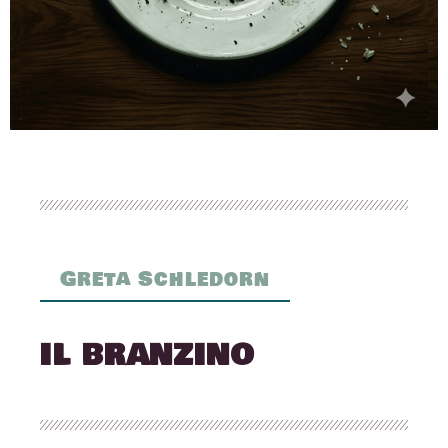
Greta Schledorn
IL BRANZINO