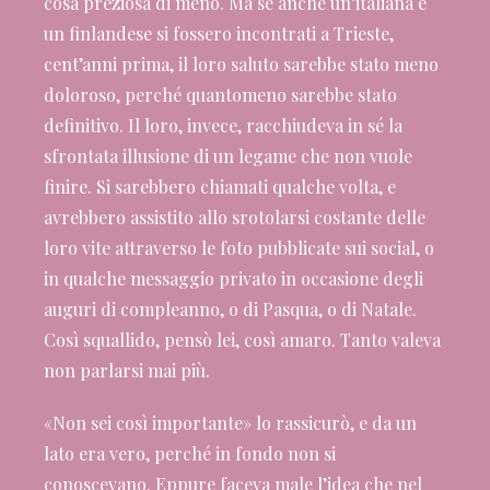
cosa preziosa di meno. Ma se anche un’italiana e
un finlandese si fossero incontrati a Trieste,
cent’anni prima, il loro saluto sarebbe stato meno
doloroso, perché quantomeno sarebbe stato
definitivo. Il loro, invece, racchiudeva in sé la
sfrontata illusione di un legame che non vuole
finire. Si sarebbero chiamati qualche volta, e
avrebbero assistito allo srotolarsi costante delle
loro vite attraverso le foto pubblicate sui social, o
in qualche messaggio privato in occasione degli
auguri di compleanno, o di Pasqua, o di Natale.
Così squallido, pensò lei, così amaro. Tanto valeva
non parlarsi mai più.
«Non sei così importante» lo rassicurò, e da un
lato era vero, perché in fondo non si
conoscevano. Eppure faceva male l’idea che nel