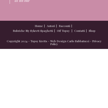
di un bar”
Home
Autori
Racconti
Rubriche
My Sykrett Spaghetti
Off Topsy
Contatti
Shop
Copyright 2024 - Topsy Kretts - Web Design
Carlo Sabbatucci
-
Privacy
Policy