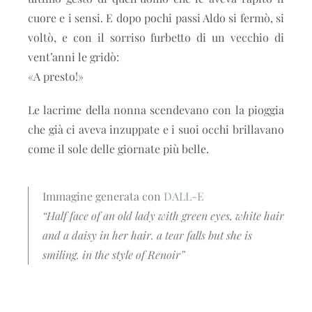
cuore e i sensi. E dopo pochi passi Aldo si fermò, si
voltò, e con il sorriso furbetto di un vecchio di
vent’anni le gridò:
«A presto!»
Le lacrime della nonna scendevano con la pioggia
che già ci aveva inzuppate e i suoi occhi brillavano
come il sole delle giornate più belle.
Immagine generata con
DALL-E
“Half face of an old lady with green eyes, white hair
and a daisy in her hair. a tear falls but she is
smiling. in the style of Renoir”