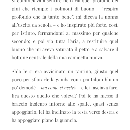
Si cominciava a sentire nell’aria quel profumo dei
pini che riempie i polmoni di buono – “respira
profondo che fa tanto bene”, mi diceva la nonna
all’uscita da scuola – e ho inspirato più forte, così,
per istinto, fermandomi al massimo per qualche
secondo; e poi via tutta l’aria, a restituire quel
buono che mi aveva saturato il petto e a salvare il
bottone centrale della mia camicetta nuova.
Aldo le si era avvicinato un tantino, giusto quel
poco per sfiorarle la gamba con i pantaloni blu un
po’ demodé –
ma come si veste?
– e lei lasciava fare.
Era questo quello che voleva? Poi le ha messo il
braccio insicuro intorno alle spalle, quasi senza
appoggiarlo, lei ha inclinato la testa verso destra e
ha appoggiato piano la guancia.