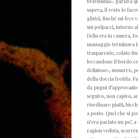
bravissima
»
,
parlava qu
sapeva, il resto lo face
glutei, finché mi fece v
sui polpacci, intorno 
Delia era in camera, fo
massaggio terminava in
trasparente, colato fin
leccandone il bordo co
delizioso
»
, sussurrò, 
della doccia fredda. Fa
da pugni d’approvazione
seguivo, non capivo, an
riordinare piatti, bicc
a posto. Quel che si po
n’era parlato un po’, a 
ragion veduta, scorrend