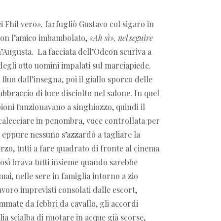
i Fhil vero
»
,
farfugliò Gustavo col sigaro in
on l’amico imbambolato,
«
Ah sì
», nel seguire
n’Augusta. La facciata dell’Odeon scuriva a
egli otto uomini impalati sul marciapiede.
luo dall’insegna, poi il giallo sporco delle
abbraccio di luce disciolto nel salone. In quel
mpioni funzionavano a singhiozzo, quindi il
icalecciare in penombra, voce controllata per
, eppure nessuno s’azzardò a tagliare la
zo, tutti a fare quadrato di fronte al cinema
così brava tutti insieme quando sarebbe
ai, nelle sere in famiglia intorno a zio
 lavoro imprevisti consolati dalle escort,
ammate da febbri da cavallo, gli accordi
oglia scialba di nuotare in acque già scorse,