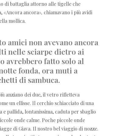
o di battaglia attorno alle tigelle che
a,
«
Ancora ancora
»
,
chiamavano i più avidi
ella mollica.
tto amici non avevano ancora
lti nelle sciarpe dietro ai
 lo avrebbero fatto solo al
otte fonda, ora muti a
chetti di sambuca.
più anziano dei due, il vetro rifletteva
e un ellisse. Il cerchio schiacciato di una
sa e pallida, lontanissima, caduta per sbaglio
Piccole onde calme. Poche piccole onde
iagge di Giava. Il nostro bel viaggio di nozze.