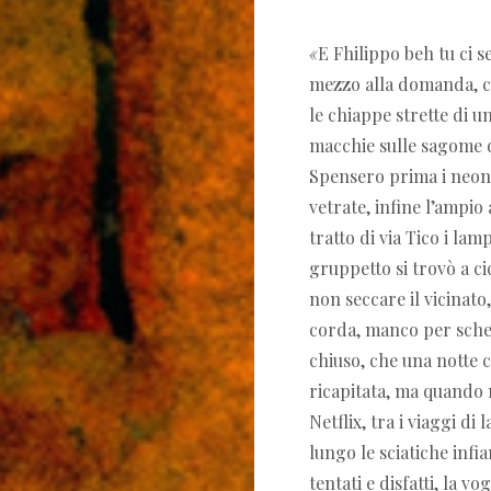
«
E Fhilippo beh tu ci se
mezzo alla domanda, c
le chiappe strette di u
macchie sulle sagome d
Spensero prima i neon f
vetrate, infine l’ampio 
tratto di via Tico i la
gruppetto si trovò a c
non seccare il vicinato
corda, manco per scher
chiuso, che una notte 
ricapitata, ma quando m
Netflix, tra i viaggi di
lungo le sciatiche infi
tentati e disfatti, la v