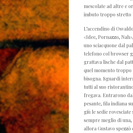
mescolate ad altre e or
imbuto troppo stretto 
L’accendino di Osvaldo
«
Idee, Pornazzo, Nah
»
uno sciacquone dal pal
telefono col browser g
grattava lische dal pat
quel momento troppo a
bisogna. Sguardi inter
tutti al suo ristorantin
fregava. Entrarono dal
pesante, fila indiana s
giù le sedie rovesciate
sempre meglio di una, 
allora Gustavo spezzò d