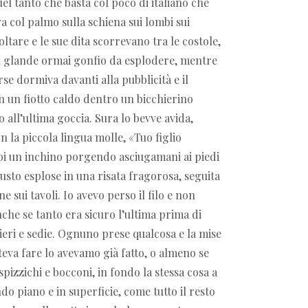
el tanto che basta col poco di italiano che
va col palmo sulla schiena sui lombi sui
oltare e le sue dita scorrevano tra le costole,
al glande ormai gonfio da esplodere, mentre
rse dormiva davanti alla pubblicità e il
 un fiotto caldo dentro un bicchierino
o all’ultima goccia. Sura lo bevve avida,
n la piccola lingua molle,
«
Tuo figlio
poi un inchino porgendo asciugamani ai piedi
usto esplose in una risata fragorosa, seguita
 sui tavoli. Io avevo perso il filo e non
che se tanto era sicuro l’ultima prima di
hieri e sedie. Ognuno prese qualcosa e la mise
teva fare lo avevamo già fatto, o almeno se
spizzichi e bocconi, in fondo la stessa cosa a
o piano e in superficie, come tutto il resto