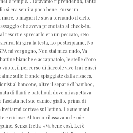
i nelle tempie. Ci stavamo riprendendo, tante
lia si era sentita poco bene. Forse un
i mare, o magari le stava tornando il ciclo.
massaggio che aveva prenotato al check-in,
dal resort e sprecarlo era un peccato,
«
No
 sicura, Mi gira la testa, Lo posticipiamo, No
 SPA mi vergogno, Non stai mica nudo, Va
battine bianche e accappatoio, le stelle d’oro
vuoto, il percorso di fiaccole vive tra i gusci
calme sulle fronde spiaggiate dalla risacca,
tionist al bancone, oltre il separé di bamboo,
ata di flauti e patchouli dove mi aspettava
o fasciata nel suo camice giallo, prima di
e invitarmi cortese sul lettino. Le sue mani
te e curiose. Al tocco rilassavano le mie
nguine. Senza fretta
.
«
Va bene così, Lei è