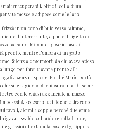
amai irrecuperabili, oltre il collo di un
per vite mosce e adipose come le loro.
 frizzò in un cono di buio verso Mimmo,
,
niente d’interessante, a parte il rigetto di
azzo accanto. Mimmo ripose in tasca il
ià pronto, mentre l’ombra di un gatto
tume. Silenzio e mormorii da chi aveva atteso
 lungo per farsi trovare pronto alla
rogativi senza risposte. Finché Mario portò
o che sì, era giorno di chiusura, ma chi se ne
 retro con le chiavi agganciate al mazzo
ui mocassini, accesero luci fioche e tirarono
 sui tavoli, alcuni a coppie perché due ernie
brigava Osvaldo col pudore sulla fronte,
ue grissini offerti dalla casa e il gruppo si