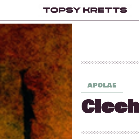
APOLAE
Cicch