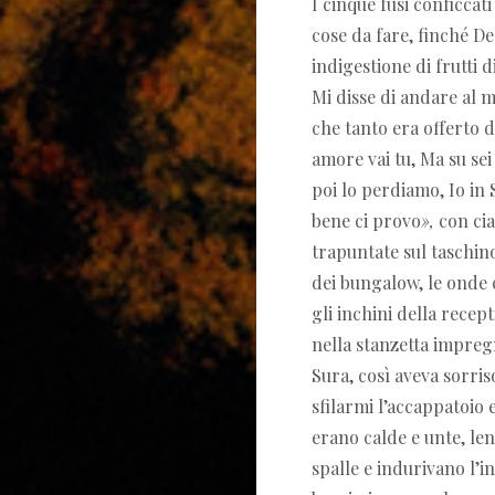
I cinque fusi conficcat
cose da fare, finché De
indigestione di frutti d
Mi disse di andare al 
che tanto era offerto 
amore vai tu, Ma su sei
poi lo perdiamo, Io in
bene ci provo
»
,
con cia
trapuntate sul taschino 
dei bungalow, le onde 
gli inchini della recep
nella stanzetta impregn
Sura, così aveva sorris
sfilarmi l’accappatoio 
erano calde e unte, len
spalle e indurivano l’i