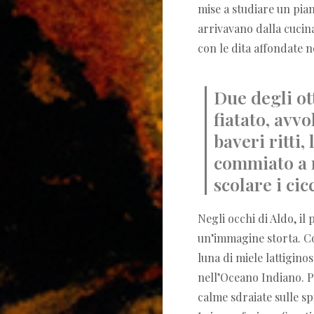
mise a studiare un pian
arrivavano dalla cucin
con le dita affondate n
Due degli o
fiatato, avvo
baveri ritti,
commiato a n
scolare i cic
Negli occhi di Aldo, il 
un’immagine storta. Com
luna di miele lattigino
nell’Oceano Indiano. 
calme sdraiate sulle sp